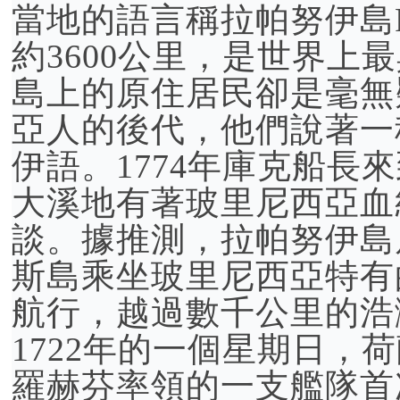
當地的語言稱拉帕努伊島Ra
約3600公里，是世界上
島上的原住居民卻是毫無
亞人的後代，他們說著一
伊語。1774年庫克船長
大溪地有著玻里尼西亞血
談。據推測，拉帕努伊島
斯島乘坐玻里尼西亞特有
航行，越過數千公里的浩
1722年的一個星期日，
羅赫芬率領的一支艦隊首