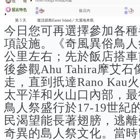
Hotel Hanga Roa或同級
飯店內
第 5 天
復活節島Easter Island／大溪地本島
今日您可再選擇參加各種
項設施。《奇風異俗鳥人祭》
公里左右；先於飯店搭車前往
後參觀Ahu Tahira
走，直到扺達Rano K
太平洋和火山口內部，最
鳥人祭盛行於17-19世
民渴望能長著翅膀，逃離
奇異的島人祭文化。當時