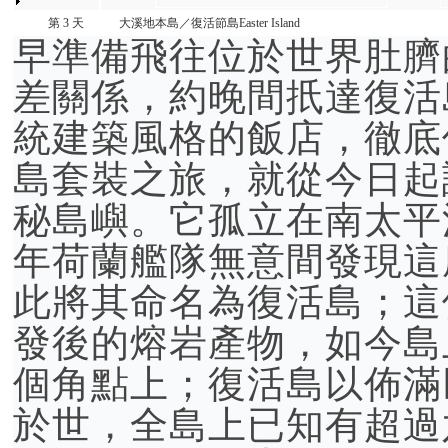
第 3 天
大溪地本島／復活節島Easter Island
早準備飛往位於世界肚臍
差關係，約晚間扺達復活
統建築風格的飯店，徹底
島套裝之旅，就從今日起
秘島嶼。它孤立在南太平洋
年荷蘭艦隊無意間發現這
此將其命名為復活島；這
發後的熔岩產物，如今島
個角點上；復活島以佈滿巨
於世，全島上已知有超過