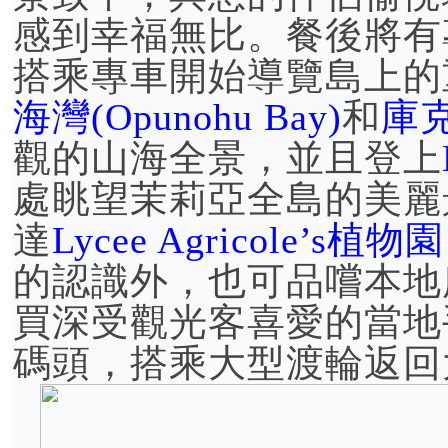
感到幸福無比。餐後將有
搭乘專車開始導覽島上的
海灣(Opunohu Bay)
和
庫克
觀的山海全景，並且登上
處眺望茉莉亞全島的美麗
達
Lycee Agricole’s植物園
的認識外，也可品嚐本地
買深受觀光客喜愛的當地
碼頭，搭乘大型渡輪返回