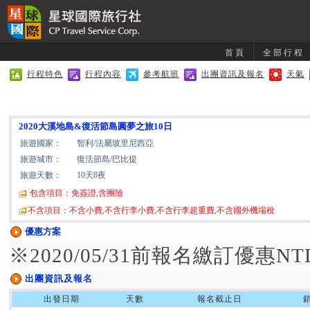
首頁
全部行程
行程特色
行程內容
參考航班
出團資訊及報名
天氣
2020大溪地島&復活節島圓夢之旅10日
旅遊國家：
智利/法屬玻里尼西亞
旅遊城市：
復活節島/巴比提
旅遊天數：
10天8夜
包含項目：免簽證,含團險
不含項目：不含小費,不含行李小費,不含行李超重費,不含國外機場稅
優惠方案
※2020/05/31前報名繳訂優惠NTD
出團資訊及報名
出發日期
天數
報名截止日