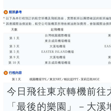
航班參考
* 以下為本行程預訂的航空班機及飛航路線，實際航班以團體確認的航班編
* 因應國際油價波動，航空公司隨機票所增收燃油附加費用，會隨國際油價
天數
起飛機場
台灣桃園國際機場
東
第 1 天
東京成田機場機場
第 3 天
大溪地機場
EAS
第 5 天
EASTER ISLAND機場
第 9 天
大溪地機場
東
第 10 天
東京成田機場機場
台
行程內容
第 1 天
桃園機場TPE／東京NRT／帕比提PPT - 茉莉亞島MOZ
今日飛往東京轉機前往
「最後的樂園」－大溪