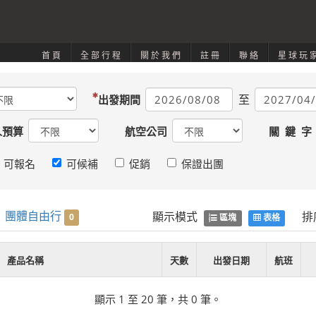
首頁
全部行程
關於我們
註冊
聯絡
星球玩
至
出發期間
人預算
航空公司
關 鍵 字
可報名
可候補
促銷
保證出團
團體自由行
顯示模式
排
0
區塊
表格
產品名稱
天數
出發日期
航班
顯示 1 至 20 筆，共 0 筆。