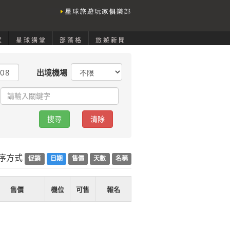
家
星球講堂
部落格
旅遊新聞
出境機場
序方式
促銷
日期
售價
天數
名稱
售價
機位
可售
報名