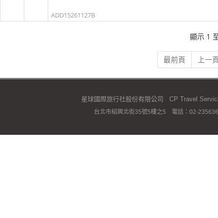
ADD15261127B
顯示 1 
最前頁
上一
星球國際旅行社股份有限公司 CP Travel Service C
台北市紹興北街35號5樓之5 電話：02-23563667 