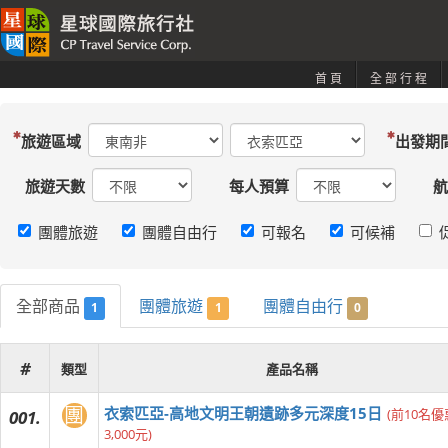
首頁
全部行程
旅遊區域
出發期
旅遊天數
每人預算
航
團體旅遊
團體自由行
可報名
可候補
全部商品
團體旅遊
團體自由行
1
1
0
#
類型
產品名稱
團
衣索匹亞-高地文明王朝遺跡多元深度15日
(前10名優
001.
3,000元)