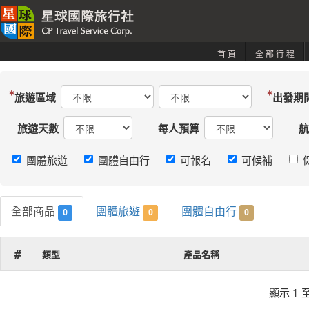
首頁
全部行程
旅遊區域
出發期
旅遊天數
每人預算
航
團體旅遊
團體自由行
可報名
可候補
全部商品
團體旅遊
團體自由行
0
0
0
#
類型
產品名稱
顯示 1 