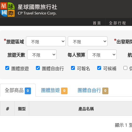
首頁
全部行程
旅遊區域
出發期
旅遊天數
每人預算
航
團體旅遊
團體自由行
可報名
可候補
全部商品
團體旅遊
團體自由行
0
0
0
#
類型
產品名稱
顯示 1 