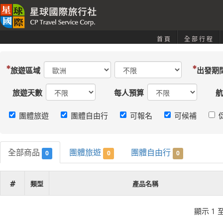
首頁
全部行程
旅遊區域
出發期
旅遊天數
每人預算
航
團體旅遊
團體自由行
可報名
可候補
全部商品
團體旅遊
團體自由行
0
0
0
#
類型
產品名稱
顯示 1 