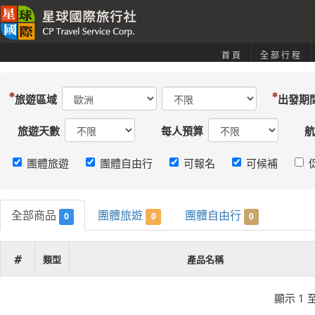
首頁
全部行程
旅遊區域
出發期
旅遊天數
每人預算
航
團體旅遊
團體自由行
可報名
可候補
全部商品
團體旅遊
團體自由行
0
0
0
#
類型
產品名稱
顯示 1 