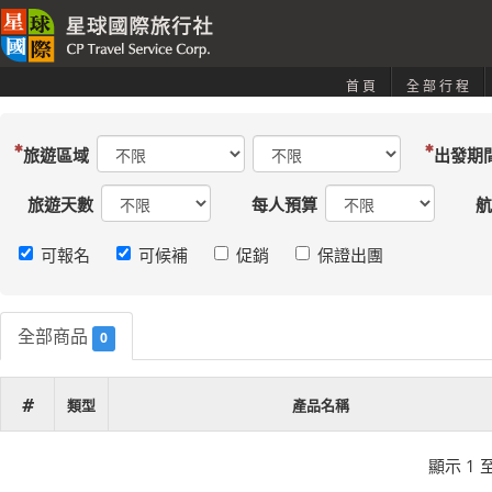
首頁
全部行程
旅遊區域
出發期
旅遊天數
每人預算
航
可報名
可候補
促銷
保證出團
全部商品
0
#
類型
產品名稱
顯示 1 