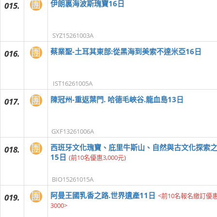
團
伊朗裏海波斯瑰寶16日
015.
SYZ15261003A
團
蔡業聖-土耳其東部:從黑海到美索不達米亞16日
016.
IST16261005A
團
陳冠州-重返葉門. 哈德毛峽谷.龍血島13日
017.
GXF13261006A
團
西班牙文化瑰寶、庇里牛斯山、自然與古文化探索
018.
15日
(前10名優惠3,000元)
BIO15261015A
團
阿曼王國乳香之路.世界遺產11日
<前10名報名繳訂優
019.
3000>