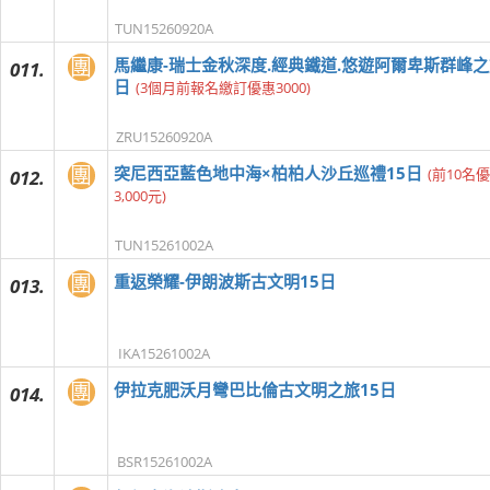
TUN15260920A
團
馬繼康-瑞士金秋深度.經典鐵道.悠遊阿爾卑斯群峰之
011.
日
(3個月前報名繳訂優惠3000)
ZRU15260920A
團
突尼西亞藍色地中海×柏柏人沙丘巡禮15日
(前10名
012.
3,000元)
TUN15261002A
團
重返榮耀-伊朗波斯古文明15日
013.
IKA15261002A
團
伊拉克肥沃月彎巴比倫古文明之旅15日
014.
BSR15261002A