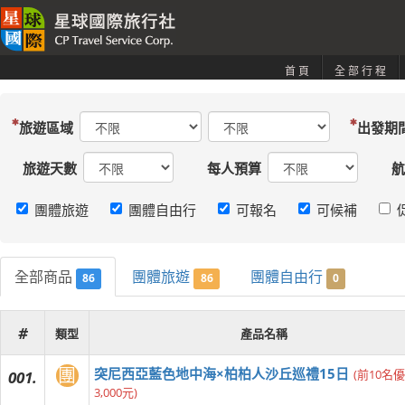
首頁
全部行程
旅遊區域
出發期
旅遊天數
每人預算
航
團體旅遊
團體自由行
可報名
可候補
全部商品
團體旅遊
團體自由行
86
86
0
#
類型
產品名稱
團
突尼西亞藍色地中海×柏柏人沙丘巡禮15日
(前10名
001.
3,000元)