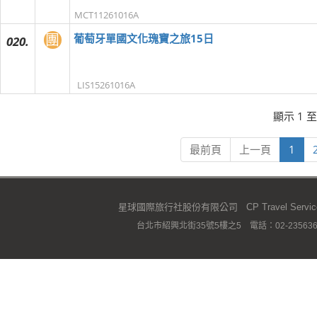
MCT11261016A
團
葡萄牙單國文化瑰寶之旅15日
020.
LIS15261016A
顯示 1 至
最前頁
上一頁
1
星球國際旅行社股份有限公司 CP Travel Service C
台北市紹興北街35號5樓之5 電話：02-23563667 