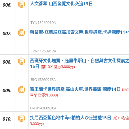
團
人文薈萃-山西全覽文化交流13日
006.
TYN13260910A
團
蔡業聖-亞美尼亞高加索文明.世界遺產.卡達深度11+
007.
EVN11260912A
團
西班牙文化瑰寶、庇里牛斯山、自然與古文化探索
008.
15日
(前10名優惠3,000元)
BIO15260917A
團
斯里蘭卡世界遺產.高山火車.世界盡頭.深度14日
(前
009.
享早鳥優惠3000)
CMB14260920A
團
突尼西亞藍色地中海×柏柏人沙丘巡禮15日
(前10名
010.
3,000元)