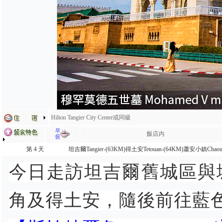
Hilton Tangier City Center或同級
飯店內
第 4 天
坦吉爾Tangier-(63KM)得土安Tetouan-(64KM)蕭安小鎮Chaou
今日走訪坦吉爾舊城區與城
角及得土安，隨後前往藍