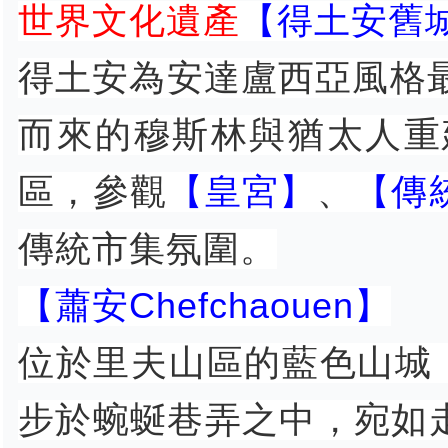
世界文化遺產
【得土安舊城區M
得土安為安達盧西亞風格
而來的穆斯林與猶太人重
區，參觀
【皇宮】
、
【傳
傳統市集氛圍。
【蕭安Chefchaouen】
位於里夫山區的藍色山城
步於蜿蜒巷弄之中，宛如