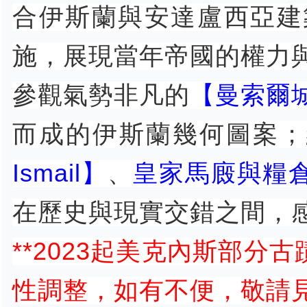
合伊斯蘭與安達盧西亞建
施，展現當年帝國的權力
參觀氣勢非凡的
【曼索爾城門
而成的伊斯蘭幾何圖案；
Ismail】
、
皇家馬廄與糧
在歷史與現實交錯之間，
**2023起美克內斯部
性調整，如有不便，敬請