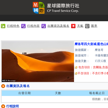
行程特色
行程內容
出團資訊及報名
天氣
匯率
摩洛哥四大皇城.藍色山城
旅遊國家：
摩洛哥
旅遊城市：
卡薩布蘭
旅遊天數：
15天12夜
包含項目：含團險,含簽
不含項目：不含行李小費
出團資訊及報名
出發日期
天數
報名截止日
很抱歉，目
行程說明