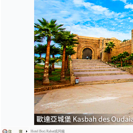
Hotel Borj Rabat或同級