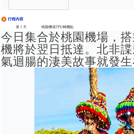
行程內容
第 1 天
桃園機場TPE/轉機點
今日集合於桃園機場，搭
機將於翌日抵達。北非諜
氣迴腸的淒美故事就發生