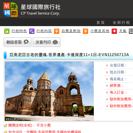
首頁
全部行程
行程特色
行程內容
自費及附加
小費及其他
天氣
亞美尼亞古老的靈魂.世界遺產.卡達深度11+1日-EVN11250713A
出發日期：
抵台日期：
報名截止：
銷售價：
每人訂金：
額外附加費用-
額外附加費用-
團費說明(全程)： 不含小費
包含項目：含團險,含簽證費用,含國內外機場稅