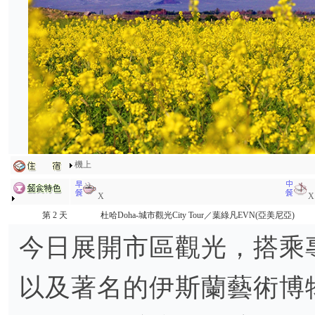
機上
X
X
第 2 天
杜哈Doha-城市觀光City Tour／葉綠凡EVN(亞美尼亞)
今日展開市區觀光，搭乘
以及著名的伊斯蘭藝術博