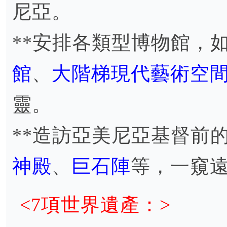
尼亞。
**安排各類型博物館，
館
、
大階梯現代藝術空
靈。
**造訪亞美尼亞基督前
神殿
、
巨石陣
等，一窺
<7項世界遺產：>