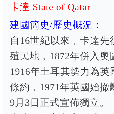
卡達 State of Qatar
建國簡史/歷史概況：
自16世紀以來﹐卡達
殖民地﹐1872年併入
1916年土耳其勢力為
條約﹐1971年英國始撤
9月3日正式宣佈獨立。