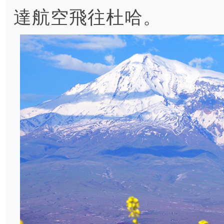
達航空飛往杜哈。