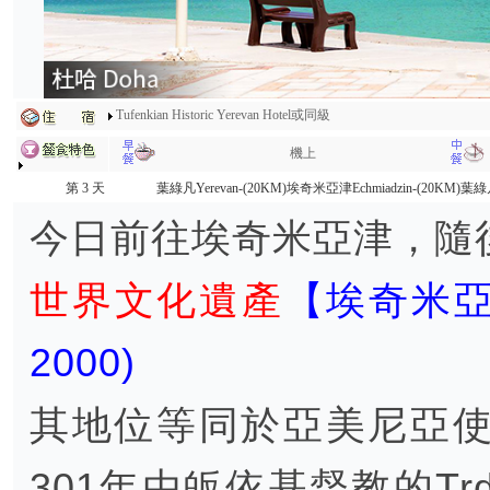
Tufenkian Historic Yerevan Hotel或同級
機上
第 3 天
葉綠凡Yerevan-(20KM)埃奇米亞津Echmiadzin-(20KM)葉綠凡
今日前往埃奇米亞津，隨
世界文化遺產
【埃奇米亞津E
2000)
其地位等同於亞美尼亞
301年由皈依基督教的Trd