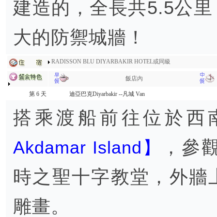
建造的，全長共5.5公
大的防禦城牆！
RADISSON BLU DIYARBAKIR HOTEL或同級
飯店內
第 6 天
迪亞巴克Diyarbakir --凡城 Van
搭乘渡船前往位於西
，參
Akdamar Island】
時之聖十字教堂，外牆
雕畫。