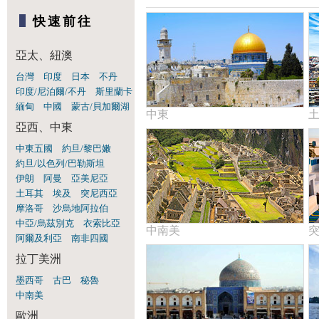
快速前往
亞太、紐澳
台灣
印度
日本
不丹
印度/尼泊爾/不丹
斯里蘭卡
緬甸
中國
蒙古/貝加爾湖
中東
亞西、中東
中東五國
約旦/黎巴嫩
約旦/以色列/巴勒斯坦
伊朗
阿曼
亞美尼亞
土耳其
埃及
突尼西亞
摩洛哥
沙烏地阿拉伯
中亞/烏茲別克
衣索比亞
中南美
阿爾及利亞
南非四國
拉丁美洲
墨西哥
古巴
秘魯
中南美
歐洲