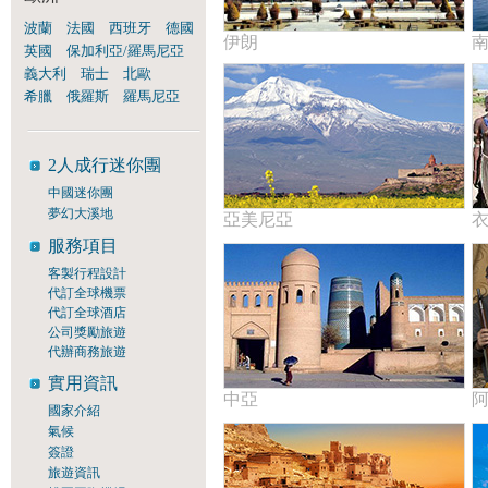
波蘭
法國
西班牙
德國
伊朗
英國
保加利亞/羅馬尼亞
義大利
瑞士
北歐
希臘
俄羅斯
羅馬尼亞
2人成行迷你團
中國迷你團
夢幻大溪地
亞美尼亞
服務項目
客製行程設計
代訂全球機票
代訂全球酒店
公司獎勵旅遊
代辦商務旅遊
實用資訊
中亞
國家介紹
氣候
簽證
旅遊資訊